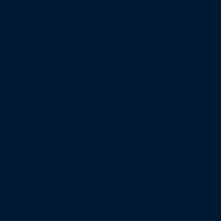
Our Product
项目展示