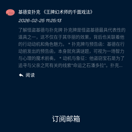
基德变扑克 《王牌幻术师的千面戏法》
2026-02-25 11:25:13
了解怪盗基德与扑克牌 扑克牌是怪盗基德最具代表性的
道具之一，这不仅在于其华丽的效果，背后也关联着他
的行动动机和角色魅力。 * 扑克牌与预告函：基德在行
动前发出的预告函，本身就充满谜题，可视为一场智力
与心理的魔术前奏。 * 动机与象征：他盗窃宝石是为了
追寻与父亲之死有关的线索“命运之石潘多拉”。扑克...
阅读
订阅邮箱