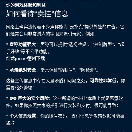
你的游戏体验和利益
。
如何看待“卖挂”信息
网络上确实流传着不少声称能为“云扑克”提供外挂的广告。它
们通常会用非常诱人的字眼来吸引玩家，例如：
*
宣称功能强大
：声称可以提供“透视牌桌”、“控制牌型”、“起
手好牌”等不公平功能。
红龙poker德州下载
*
承诺绝对安全
：常常保证“防封号”、“防检测”。
这些宣传信息中存在大量矛盾和可疑之处，
可靠性非常低
，你
需要格外警惕：
*
⛔️⛔️ 巨大的安全风险
：这些所谓的“外挂”本质上就是恶意软
件。如果你按照卖家的指引进行安装和支付，很可能导致：
*
个人信息泄露
：你的账号密码、支付信息等敏感数据可能被
盗取。