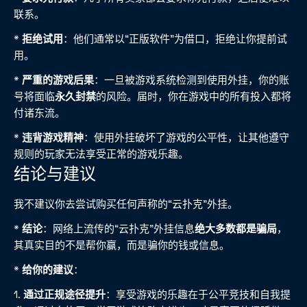
联系。
*
拒绝试用
：他们通常以“正版软件”为借口，拒绝让你提前试
用。
*
严重的游戏后果
：一旦被游戏系统检测到使用外挂，你的账
号将面临
永久封禁
的风险。届时，你在游戏中的所有投入都将
付诸东流。
*
违背游戏精神
：使用外挂破坏了游戏的公平性，让其他遵守
规则的玩家无法享受正常的游戏乐趣。
结论与建议
我不建议你去尝试购买任何声称的“云扑克”外挂。
*
结论
：网络上流传的“云扑克”外挂信息
绝大多数都是骗局
，
其真实目的不是帮你赢，而是骗你的钱或信息。
*
给你的建议
：
1.
通过正规途径提升
：享受游戏的乐趣在于公平竞技和自我提