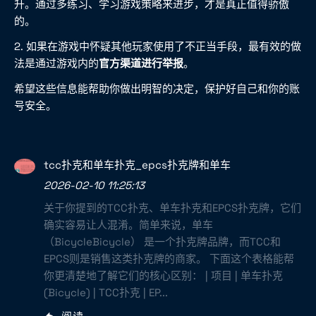
升。通过多练习、学习游戏策略来进步，才是真正值得骄傲
的。
2. 如果在游戏中怀疑其他玩家使用了不正当手段，最有效的做
法是通过游戏内的
官方渠道进行举报
。
希望这些信息能帮助你做出明智的决定，保护好自己和你的账
号安全。
tcc扑克和单车扑克_epcs扑克牌和单车
2026-02-10 11:25:13
关于你提到的TCC扑克、单车扑克和EPCS扑克牌，它们
确实容易让人混淆。简单来说，单车
（BicycleBicycle） 是一个扑克牌品牌，而TCC和
EPCS则是销售这类扑克牌的商家。 下面这个表格能帮
你更清楚地了解它们的核心区别： | 项目 | 单车扑克
(Bicycle) | TCC扑克 | EP...