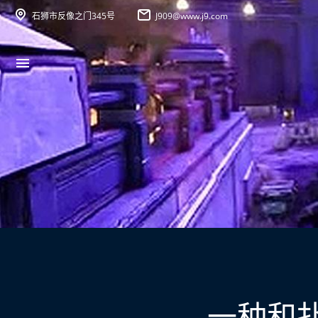
石狮市反像之门345号
J909@www.j9.com
一种和