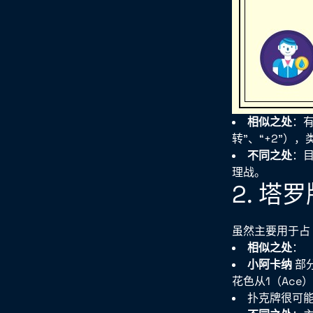
相似之处
：有
转”、“+2”），
不同之处
：
理战。
2. 塔
虽然主要用于占
相似之处
：
小阿卡纳
部
花色从1（Ac
扑克牌很可