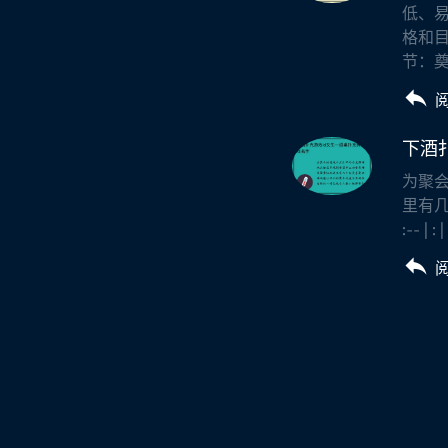
低、易
格和目
节：奠
下酒
为聚
里有几
:-- 