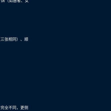
”牌（如愚者、女
（三张相同）、顺
。
）完全不同，更侧