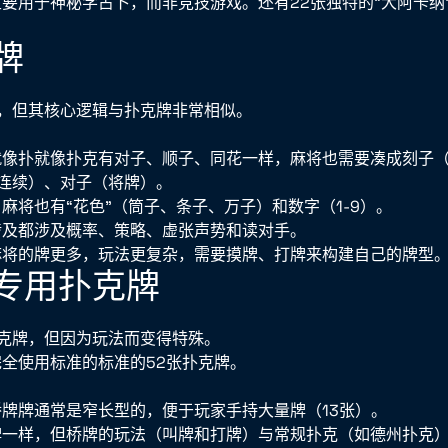
主要用于神秘学占卜，而非竞技游戏。还有22张独特的“大阿卡纳
将牌
，但其核心逻辑与扑克牌非常相似。
就像扑就像扑克有对子、顺子、同花一样，麻将也需要凑成刻子
连续）、对子（将牌）。
：麻将也有“花色”（筒子、条子、万子）和数字（1-9）。
涉及都涉及概率、策略、虚张声势和读对手。
麻将的牌更多，玩法更复杂，需要摸牌、打牌来构建自己的牌型
牌专用扑克牌
克牌，但因为玩法而变得特殊。
完全使用标准的标准的52张扑克牌。
桥牌牌通常是窄长型的，便于玩家手持大量牌（13张）。
牌一样，但桥牌的玩法（叫牌和打牌）与常规扑克（如德州扑克