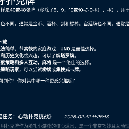
班牙扑克牌
样是40或48张牌（移除了8、9、10或10-J-Q-K），-K），
花色不同，通常是金币、酒杯、剑和棍棒。宫廷牌也不同，通常
下载
玩法简单、节奏快
的家庭游戏，
UNO
是最佳选择。
卜和历史文化
感兴趣，可以了解
塔罗牌
。
深度策略和多人互动
，
麻将
是一个绝佳的选择。
核策略玩家
，可以尝试
桥牌
或
集换式卡牌
。
帮到你！你对其中哪一种更感兴趣呢？
蜜任务：心动扑克挑战》
2026-02-12 11:25:13
！用扑克牌作为婚礼小游戏的核心道具，是一个非常巧妙且互动