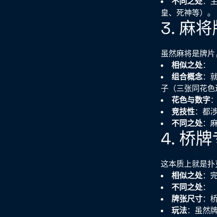
不同之处
：
皇、死神等）。
3. 麻
虽然麻将是牌片
相似之处
：
组合概念
：
子（三张同花色
花色与数字
竞技性
：都
不同之处
：
4. 桥
这本质上就是扑
相似之处
：
不同之处
：
牌张尺寸
：
玩法
：虽然